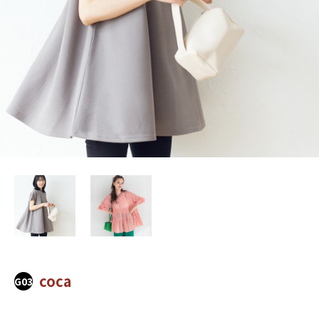
coca
G03