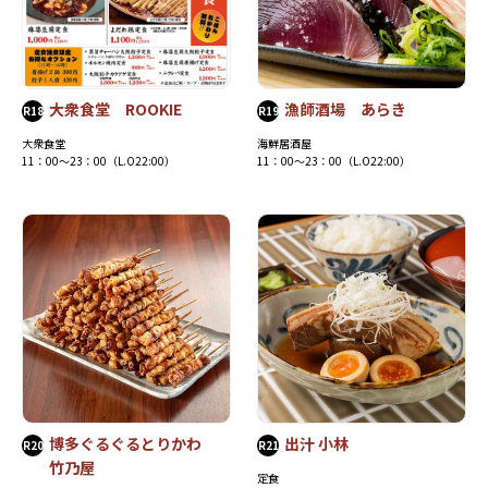
大衆食堂 ROOKIE
漁師酒場 あらき
R18
R19
大衆食堂
海鮮居酒屋
11：00～23：00（L.O22:00）
11：00～23：00（L.O22:00）
博多ぐるぐるとりかわ
出汁 小林
R20
R21
竹乃屋
定食