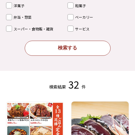
洋菓子
和菓子
弁当・惣菜
ベーカリー
スーパー・食物販・雑貨
サービス
検索する
32
検索結果
件