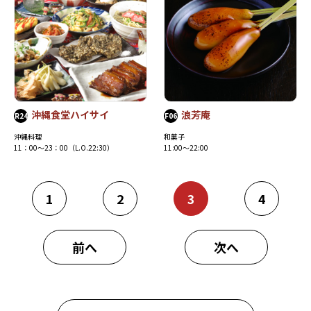
沖縄食堂ハイサイ
浪芳庵
R24
F06
沖縄料理
和菓子
11：00～23：00（L.O.22:30）
11:00〜22:00
1
2
3
4
前へ
次へ