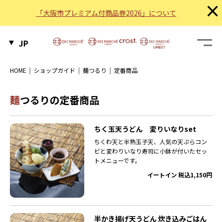
×
「大阪市プレミアム付商品券2026」について
JP
HOME
ショップガイド
麺つるり
定番商品
麺つるりの定番商品
ちく玉天うどん 変りいなりset
ちくわ天と半熟玉子天、人気の天ぷらコン
ビと変わりいなり寿司に小鉢が付いたセッ
トメニューです。
イートイン 税込1,150円
半かき揚げ天うどん 炊き込みごはん