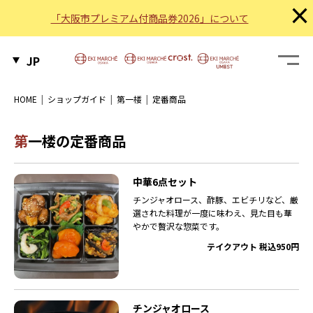
×
「大阪市プレミアム付商品券2026」について
JP
HOME
ショップガイド
第一楼
定番商品
第一楼の定番商品
中華6点セット
チンジャオロース、酢豚、エビチリなど、厳
選された料理が一度に味わえ、見た目も華
やかで贅沢な惣菜です。
テイクアウト 税込950円
チンジャオロース