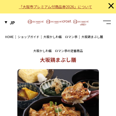
×
「大阪市プレミアム付商品券2026」について
JP
HOME
ショップガイド
大坂かしわ飯 ロマン亭
大坂鶏まぶし膳
大坂かしわ飯 ロマン亭の定番商品
大坂鶏まぶし膳