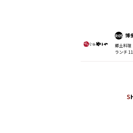
博
R05
郷土料理
ランチ 11