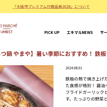
「大阪市プレミアム付商品券2026」について
PICK UP
エキマルNEWS
サ
つ鍋 やまや】暑い季節におすすめ！ 鉄
2024.08.01
鉄板の熱で焼き上げ
た食感が格別！ 醤油
フライドガーリック
す。たっぷりの野菜