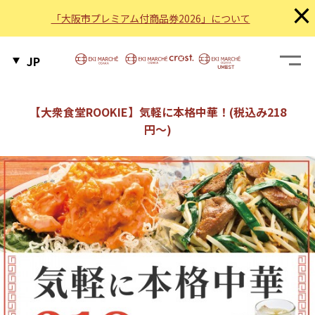
×
「大阪市プレミアム付商品券2026」について
JP
【大衆食堂ROOKIE】気軽に本格中華！(税込み218
円～)