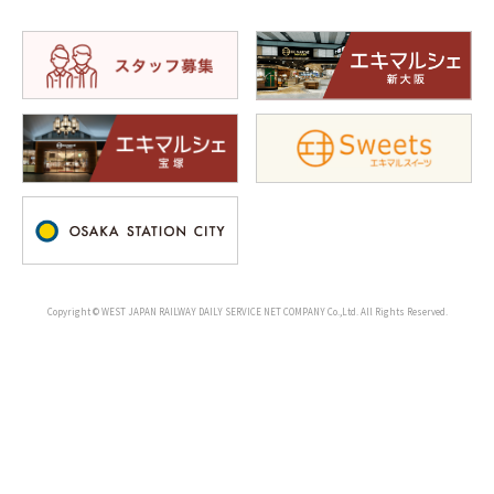
Copyright © WEST JAPAN RAILWAY DAILY SERVICE NET COMPANY Co.,Ltd. All Rights Reserved.