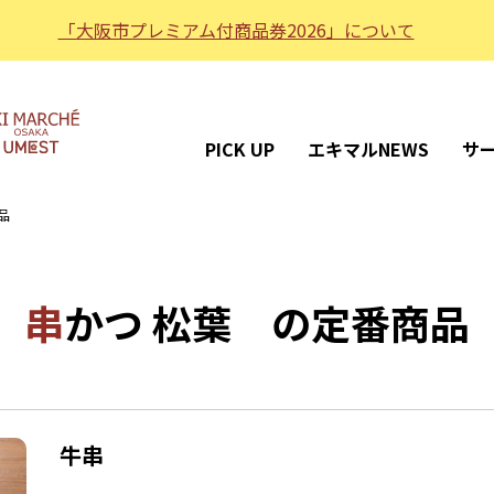
「大阪市プレミアム付商品券2026」について
PICK UP
エキマルNEWS
サ
品
串かつ 松葉 の定番商品
牛串