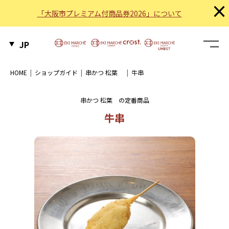
×
「大阪市プレミアム付商品券2026」について
JP
HOME
ショップガイド
串かつ 松葉
牛串
串かつ 松葉 の定番商品
牛串