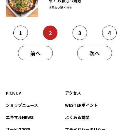
め！ 鉄板もつ焼き
博多もつ鍋 やまや
1
2
3
4
前へ
次へ
PICK UP
アクセス
ショップニュース
WESTERポイント
エキマルNEWS
よくある質問
サービス案内
プライバシーポリシー