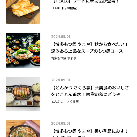
【TEA18】フードに新商品が登場！
TEA18【6/30閉店】
2024.09.01
【博多もつ鍋 やまや】秋から食べたい！
深みある上品なスープのもつ鍋コース
博多もつ鍋 やまや
2024.09.01
【とんかつ さくら亭】茶美豚のおいしさ
をとことん追求！ 味覚の秋にどうぞ
とんかつ さくら亭
2024.08.01
【博多もつ鍋 やまや】暑い季節におすす